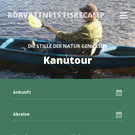
RÖRVATTNETS FISKECAMP
DIE STILLE DER NATUR GENIESSEN
Kanutour