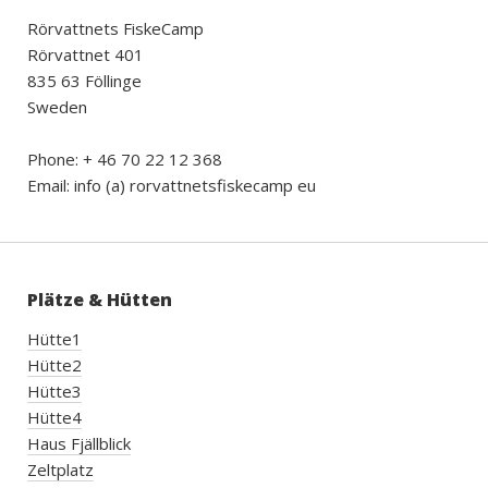
Rörvattnets FiskeCamp
Rörvattnet 401
835 63 Föllinge
Sweden
Phone: + 46 70 22 12 368
Email: info (a) rorvattnetsfiskecamp eu
Plätze & Hütten
Hütte1
Hütte2
Hütte3
Hütte4
Haus Fjällblick
Zeltplatz